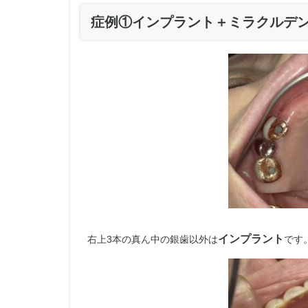
症例①インプラント＋ミラクルデ
インプラント
右上3本の真ん中の銀歯以外は
です