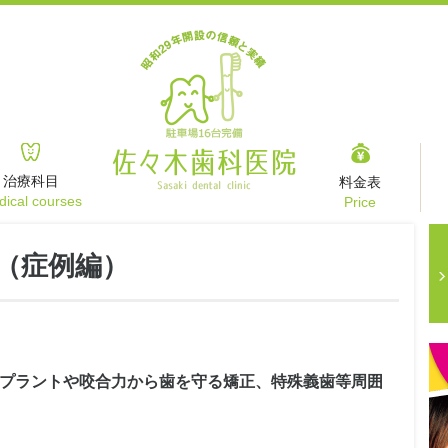
治療科目
料金表
ical courses
Price
（症例編）
プラントや咬合力から歯を守る矯正、特殊義歯等周囲