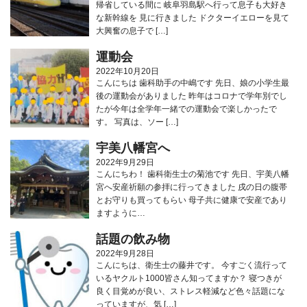
帰省している間に 岐阜羽島駅へ行って息子も大好き
な新幹線を 見に行きました ドクターイエローを見て
大興奮の息子で […]
運動会
2022年10月20日
こんにちは 歯科助手の中嶋です 先日、娘の小学生最
後の運動会がありました 昨年はコロナで学年別でし
たが今年は全学年一緒での運動会で楽しかったで
す。 写真は、ソー […]
宇美八幡宮へ
2022年9月29日
こんにちわ！ 歯科衛生士の菊池です 先日、宇美八幡
宮へ安産祈願の参拝に行ってきました 戌の日の腹帯
とお守りも買ってもらい 母子共に健康で安産であり
ますように…
話題の飲み物
2022年9月28日
こんにちは、衛生士の藤井です。 今すごく流行って
いるヤクルト1000皆さん知ってますか？ 寝つきが
良く目覚めが良い、ストレス軽減など色々話題にな
っていますが、気 […]