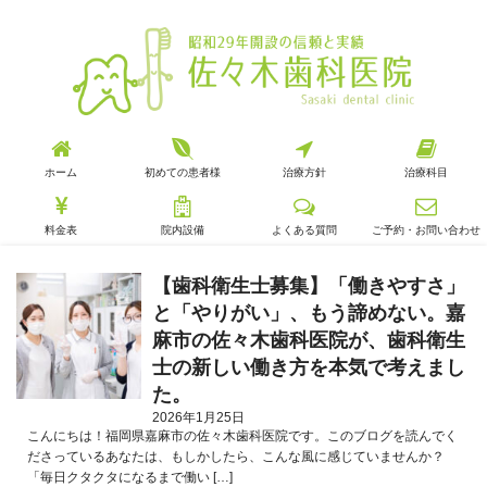
ホーム
初めての患者様
治療方針
治療科目
料金表
院内設備
よくある質問
ご予約・お問い合わせ
【歯科衛生士募集】「働きやすさ」
と「やりがい」、もう諦めない。嘉
麻市の佐々木歯科医院が、歯科衛生
士の新しい働き方を本気で考えまし
た。
2026年1月25日
こんにちは！福岡県嘉麻市の佐々木歯科医院です。このブログを読んでく
ださっているあなたは、もしかしたら、こんな風に感じていませんか？
「毎日クタクタになるまで働い […]