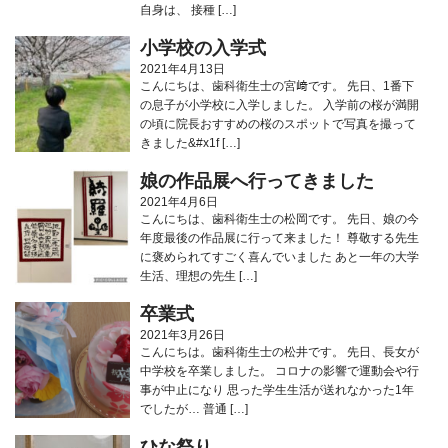
自身は、 接種 […]
小学校の入学式
2021年4月13日
こんにちは、歯科衛生士の宮﨑です。 先日、1番下
の息子が小学校に入学しました。 入学前の桜が満開
の頃に院長おすすめの桜のスポットで写真を撮って
きました&#x1f […]
娘の作品展へ行ってきました
2021年4月6日
こんにちは、歯科衛生士の松岡です。 先日、娘の今
年度最後の作品展に行って来ました！ 尊敬する先生
に褒められてすごく喜んでいました あと一年の大学
生活、理想の先生 […]
卒業式
2021年3月26日
こんにちは。歯科衛生士の松井です。 先日、長女が
中学校を卒業しました。 コロナの影響で運動会や行
事が中止になり 思った学生生活が送れなかった1年
でしたが… 普通 […]
ひな祭り