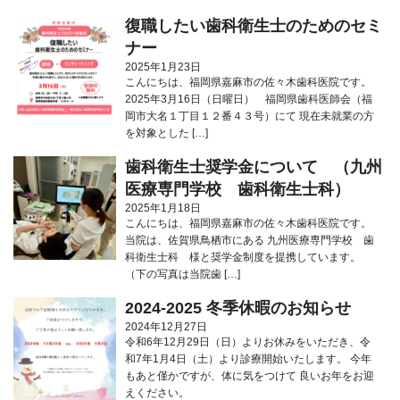
復職したい歯科衛生士のためのセミ
ナー
2025年1月23日
こんにちは、福岡県嘉麻市の佐々木歯科医院です。
2025年3月16日（日曜日） 福岡県歯科医師会（福
岡市大名１丁目１２番４３号）にて 現在未就業の方
を対象とした […]
歯科衛生士奨学金について （九州
医療専門学校 歯科衛生士科）
2025年1月18日
こんにちは、福岡県嘉麻市の佐々木歯科医院です。
当院は、佐賀県鳥栖市にある 九州医療専門学校 歯
科衛生士科 様と奨学金制度を提携しています。
（下の写真は当院歯 […]
2024-2025 冬季休暇のお知らせ
2024年12月27日
令和6年12月29日（日）よりお休みをいただき、令
和7年1月4日（土）より診療開始いたします。 今年
もあと僅かですが、体に気をつけて 良いお年をお迎
えください。