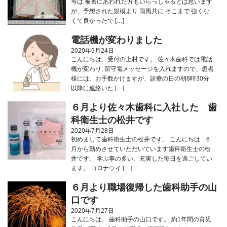
号は 被害にあわれた方もいらっしゃるとは思います
が、予想された規模より 雨風共に そこまで 強くな
くて良かったで […]
電話機が変わりました
2020年9月24日
こんにちは、受付の上村です。 佐々木歯科では電話
機が変わり, 留守電メッセージを入れますので、患者
様には、お手数かけますが、診療の日の朝8時30分
以降に連絡いた […]
６月より佐々木歯科に入社した 歯
科衛生士の松井です
2020年7月28日
初めまして歯科衛生士の松井です。 こんにちは 6
月から勤めさせていただいています歯科衛生士の松
井です。 学ぶ事の多い、充実した毎日を過ごしてい
ます。 コロナウイ […]
６月より職場復帰した歯科助手の山
口です
2020年7月27日
こんにちは。 歯科助手の山口です。 約1年間の育児