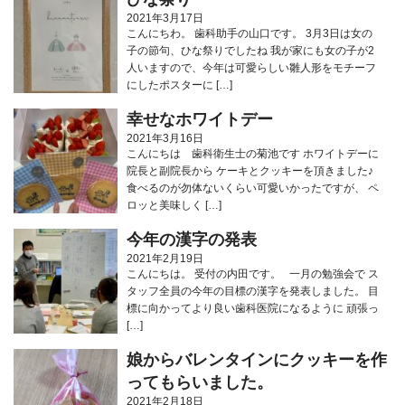
2021年3月17日
こんにちわ。 歯科助手の山口です。 3月3日は女の
子の節句、ひな祭りでしたね 我が家にも女の子が2
人いますので、今年は可愛らしい雛人形をモチーフ
にしたポスターに […]
幸せなホワイトデー
2021年3月16日
こんにちは 歯科衛生士の菊池です ホワイトデーに
院長と副院長から ケーキとクッキーを頂きました♪
食べるのが勿体ないくらい可愛いかったですが、 ペ
ロッと美味しく […]
今年の漢字の発表
2021年2月19日
こんにちは。 受付の内田です。 一月の勉強会で ス
タッフ全員の今年の目標の漢字を発表しました。 目
標に向かってより良い歯科医院になるように 頑張っ
[…]
娘からバレンタインにクッキーを作
ってもらいました。
2021年2月18日