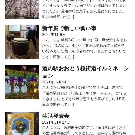
く、すっかり春ですね 満開だった桜は散ってしまい
ましたが、 見頃の時に息子とお花見に行けました。
碓井の琴平山の […]
新年度で新しい習い事
2022年4月9日
こんにちは 歯科助手の中嶋です 新年度が始まりまし
たね。 私の娘も、4月から友達に誘われて太鼓を習
い始めました 娘は初心者なので、まだぎこちないで
すが、頑張って […]
道の駅おおとう桜街道イルミネーシ
ョン
2021年12月24日
こんにちわ歯科衛生士の菊池です！ 先日、家族で
『道の駅おおとう桜街道イルミネーション』に 行っ
てきました とても綺麗で息子も大喜びでした 1月31
日まで開催して […]
生活発表会
2021年11月27日
こんにちは、歯科助手の勝です。 保育園に通う息子
の生活発表会に行ってきました。 去年から園の行事