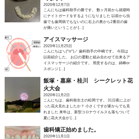
2020年12月7日
こんにちは歯科助手の勝です。 数ヶ月前から就寝時
にナイトガードをするようになりました 以前から虫
歯でも歯周病でもないのに右上の奥から2番目の歯
が痛いということが […]
アイスマッサージ
2020年11月25日
こんにちは＼(^o^)／ 歯科助手の中嶋です。 今回は
以前紹介した、 お口の運動と組み合わせて出来るア
イスマッサージの紹介です。 用意するのは、綿棒or
スポンジ […]
飯塚・嘉麻・桂川 シークレット花
火大会
2020年11月2日
こんにちは、歯科衛生士の松岡です。 31日夜に上が
った花火見れましたか？ 小さくですが家からでも見
れました 来年は、新型コロナウイルスも落ちついて
夏に花火大会が […]
歯科矯正始めました。
2020年11月1日