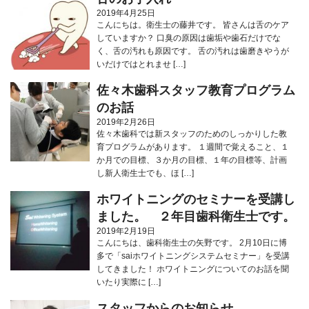
2019年4月25日
こんにちは。衛生士の藤井です。 皆さんは舌のケア
していますか？ 口臭の原因は歯垢や歯石だけでな
く、舌の汚れも原因です。 舌の汚れは歯磨きやうが
いだけではとれませ […]
佐々木歯科スタッフ教育プログラム
のお話
2019年2月26日
佐々木歯科では新スタッフのためのしっかりした教
育プログラムがあります。 １週間で覚えること、１
か月での目標、３か月の目標、１年の目標等、計画
し新人衛生士でも、ほ […]
ホワイトニングのセミナーを受講し
ました。 ２年目歯科衛生士です。
2019年2月19日
こんにちは、歯科衛生士の矢野です。 2月10日に博
多で「saiホワイトニングシステムセミナー」を受講
してきました！ ホワイトニングについてのお話を聞
いたり実際に […]
スタッフからのお知らせ