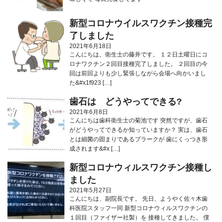
新型コロナウイルスワクチン接種完
了しました
2021年6月18日
こんにちは。衛生士の藤井です。 １２日土曜日にコ
ロナワクチン２回目接種完了しました。 ２回目の今
回は前回よりも少し緊張しながら会場へ向かいまし
た&#x1f923 […]
歯石は どうやってできる?
2021年6月8日
こんにちは歯科衛生士の菊池です 突然ですが、歯石
がどうやってできるか知っていますか？ 実は、歯石
とは細菌の固まりであるプラークが 歯にくっつき形
成されます&#x […]
新型コロナウィルスワクチン接種し
ました
2021年5月27日
こんにちは、副院長です。 先日、ようやく佐々木歯
科医院スタッフ一同 新型コロナウィルスワクチンの
１回目（ファイザー社製）を 接種してきました。 僕