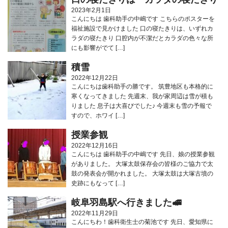
2023年2月1日
こんにちは 歯科助手の中嶋です こちらのポスターを
福祉施設で見かけました 口の寝たきりは、いずれカ
ラダの寝たきり 口腔内が不潔だとカラダの色々な所
にも影響がでて […]
積雪
2022年12月22日
こんにちは歯科助手の勝です。 筑豊地区も本格的に
寒くなってきました 先週末、我が家周辺は雪が積も
りました 息子は大喜びでした♪ 今週末も雪の予報で
すので、ホワイ […]
授業参観
2022年12月16日
こんにちは 歯科助手の中嶋です 先日、娘の授業参観
がありました。 大塚太鼓保存会の皆様のご協力で太
鼓の発表会が開かれました。 大塚太鼓は大塚古墳の
史跡にもなって […]
岐阜羽島駅へ行きました🚅
2022年11月29日
こんにちわ！歯科衛生士の菊池です 先日、愛知県に