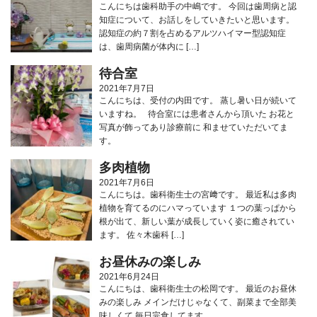
こんにちは歯科助手の中嶋です。 今回は歯周病と認
知症について、お話しをしていきたいと思います。
認知症の約７割を占めるアルツハイマー型認知症
は、歯周病菌が体内に […]
待合室
2021年7月7日
こんにちは、受付の内田です。 蒸し暑い日が続いて
いますね。 待合室には患者さんから頂いた お花と
写真が飾ってあり診療前に 和ませていただいてま
す。
多肉植物
2021年7月6日
こんにちは。歯科衛生士の宮﨑です。 最近私は多肉
植物を育てるのにハマっています １つの葉っぱから
根が出て、新しい葉が成長していく姿に癒されてい
ます。 佐々木歯科 […]
お昼休みの楽しみ
2021年6月24日
こんにちは、歯科衛生士の松岡です。 最近のお昼休
みの楽しみ メインだけじゃなくて、副菜まで全部美
味しくて 毎日完食してます