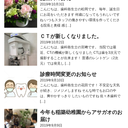
2019年10月3日
こんにちは、歯科衛生士の松岡です。 毎年、誕生日
にお花をいただきます 何歳になってもうれしいです
ね いつもスタッフの働きやすい環境を作ってくださ
る院長と奥様 感 […]
ＣＴが新しくなりました。
2019年10月2日
こんにちは、歯科衛生士の宮﨑です。 当院では最
近、CTの機械が新しくなりました CTは歯を3次元で
撮影することが出来ます！ 普通のレントゲン（2次
元）では発見し […]
診療時間変更のお知らせ
2019年9月10日
こんにちは。歯科衛生士の花田です！ 不安定な天気
が続き、ジメジメしますね そんな時でもお口の中
は、爽やかすっきり したいものですね️ 佐々木歯科で
[…]
今年も稲築幼稚園からアサガオのお
届け
2019年9月9日