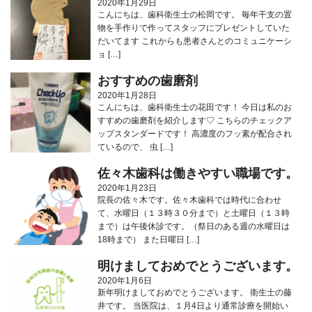
2020年1月29日
こんにちは、歯科衛生士の松岡です。 毎年干支の置
物を手作りで作ってスタッフにプレゼントしていた
だいてます️ これからも患者さんとのコミュニケーシ
ョ […]
おすすめの歯磨剤
2020年1月28日
こんにちは、歯科衛生士の花田です！ 今日は私のお
すすめの歯磨剤を紹介します♡ こちらのチェックア
ップスタンダードです！ 高濃度のフッ素が配合され
ているので、 虫 […]
佐々木歯科は働きやすい職場です。
2020年1月23日
院長の佐々木です。佐々木歯科では時代に合わせ
て、水曜日（１３時３０分まで）と土曜日（１３時
まで）は午後休診です。（祭日のある週の水曜日は
18時まで） また日曜日 […]
明けましておめでとうございます。
2020年1月6日
新年明けましておめでとうございます。 衛生士の藤
井です。 当医院は、１月4日より通常診療を開始い