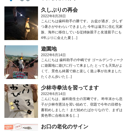
久しぶりの再会
2022年8月28日
こんにちは歯科助手の勝です。 お盆が過ぎ、少しず
つ暑さがやわらいできました 今年は遠方に住む兄家
族、海外に移住している従姉妹親子と友達親子にも
4年ぶりに会えた夏 […]
遊園地
2022年6月14日
こんにちは 歯科助手の中嶋です ゴールデンウィーク
に遊園地に遊びに行って来ました とっても天気がよ
くて、景色も綺麗で娘と楽しく遊ぶ事が出来ました
たくさん歩いた […]
少林寺拳法を習ってます
2022年6月14日
こんにちは、歯科衛生士の宮﨑です。 昨年末から息
子が少林寺憲法を習い始めて、宿題で今年の目標を
書初めしました！ まだ始めたばかりなので、まずは
黄色帯に合格出来る […]
お口の老化のサイン