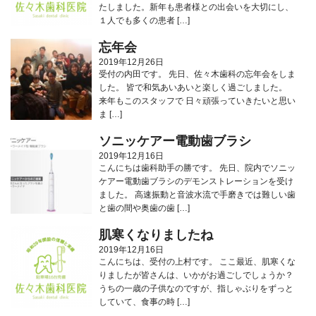
たしました。新年も患者様との出会いを大切にし、
１人でも多くの患者 […]
忘年会
2019年12月26日
受付の内田です。 先日、佐々木歯科の忘年会をしま
した。 皆で和気あいあいと楽しく過ごしました。
来年もこのスタッフで 日々頑張っていきたいと思い
ま […]
ソニッケアー電動歯ブラシ
2019年12月16日
こんにちは歯科助手の勝です。 先日、院内でソニッ
ケアー電動歯ブラシのデモンストレーションを受け
ました。 高速振動と音波水流で手磨きでは難しい歯
と歯の間や奥歯の歯 […]
肌寒くなりましたね
2019年12月16日
こんにちは、受付の上村です。 ここ最近、肌寒くな
りましたが皆さんは、いかがお過ごしでしょうか？
うちの一歳の子供なのですが、指しゃぶりをずっと
していて、食事の時 […]