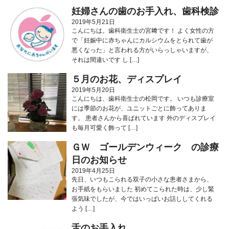
妊婦さんの歯のお手入れ、歯科検診
2019年5月21日
こんにちは。歯科衛生士の宮﨑です！ よく女性の方
で「妊娠中に赤ちゃんにカルシウムをとられて歯が
悪くなった」と言われる方がいらっしゃいますが、
それは間違いです し […]
５月のお花、ディスプレイ
2019年5月20日
こんにちは、歯科衛生士の松岡です。 いつも診療室
には季節のお花が、ユニットごとに飾ってありま
す。 患者さんから喜ばれています 外のディスプレイ
も毎月可愛く飾って […]
ＧＷ ゴールデンウィーク の診療
日のお知らせ
2019年4月25日
先日、いつもこられる双子の小さな患者さまから、
お手紙をもらいました️ 初めてこられた時は、少し緊
張気味でしたが、今ではいっぱいお話ししてくれる
よう […]
舌のお手入れ