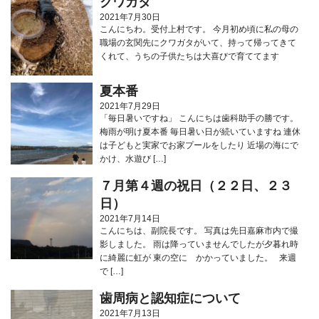
クワガタ
2021年7月30日
こんにちわ。受付上村です。 今月初め頃に私の母の
職場の玄関先にクワガタがいて、持って帰ってきて
くれて、うちの子供たちは大喜びで育ててます
夏本番
2021年7月29日
「毎日暑いですね」 こんにちは歯科助手の勝です。
梅雨が明け夏本番 毎日暑い日が続いていますね 連休
は子どもと実家でお家プールをしたり 近場の海にで
かけ、水遊び […]
７月第４週の祝日（２２日、２３
日）
2021年7月14日
こんにちは、副院長です。 写真は先日嘉麻市内で撮
影しました。 雨は降っていませんでしたが夕暮れ時
に綺麗に虹が 東の空に かかっていました。 来週
で […]
歯周病と認知症について
2021年7月13日