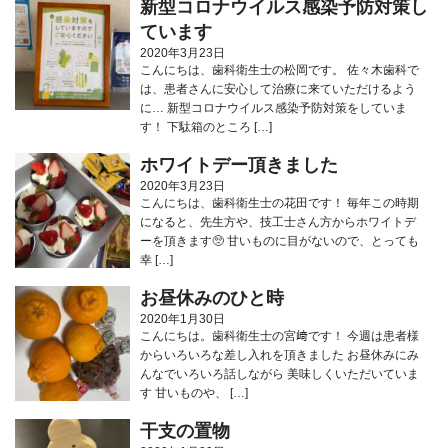
新型コロナウイルス感染予防対策し
ています
2020年3月23日
こんにちは、歯科衛生士の松岡です。 佐々木歯科で
は、患者さんに安心して治療に来ていただけるよう
に… 新型コロナウイルス感染予防対策をしていま
す！ 下駄箱のところ […]
ホワイトデー頂きました
2020年3月23日
こんにちは、歯科衛生士の花田です！ 毎年この時期
になると、先生方や、技工士さん方からホワイトデ
ーを頂きます🥺 甘いものに目がないので、とっても
幸 […]
お昼休みのひと時
2020年1月30日
こんにちは。歯科衛生士の宮﨑です！ 今週は患者様
からいろいろな差し入れを頂きました お昼休みにみ
んなでいろいろ話しながら 美味しくいただいていま
す 甘いものや、 […]
干支の置物