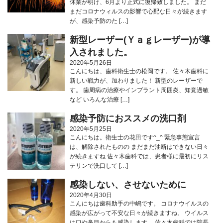
休業が明け、6月より正式に復帰致しました。 まだ
まだコロナウィルスの影響で心配な日々が続きます
が、感染予防のた […]
新型レーザー(Ｙａｇレーザー)が導
入されました。
2020年5月26日
こんにちは、歯科衛生士の松岡です。 佐々木歯科に
新しい戦力が、加わりました！ 新型のレーザーで
す。 歯周病の治療やインプラント周囲炎、知覚過敏
など いろんな治療 […]
感染予防におススメの洗口剤
2020年5月25日
こんにちは。衛生士の花田です^_^ 緊急事態宣言
は、解除されたものの まだまだ油断はできない日々
が続きますね 佐々木歯科では、患者様に最初にリス
テリンで洗口して […]
感染しない、させないために
2020年4月30日
こんにちは歯科助手の中嶋です。 コロナウイルスの
感染が広がって不安な日々が続きますね。 ウイルス
は口や鼻目からも感染します。 佐々木歯科では院長