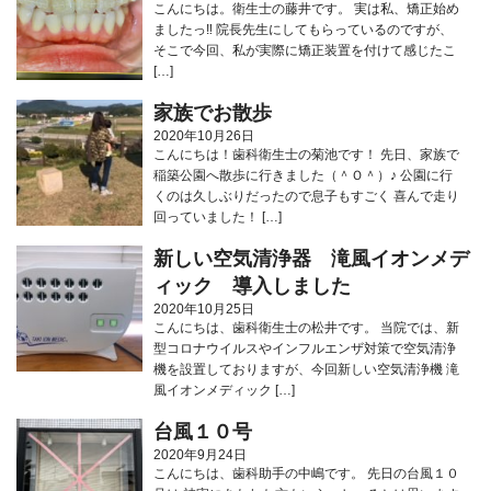
こんにちは。衛生士の藤井です。 実は私、矯正始め
ましたっ‼︎ 院長先生にしてもらっているのですが、
そこで今回、私が実際に矯正装置を付けて感じたこ
[…]
家族でお散歩
2020年10月26日
こんにちは！歯科衛生士の菊池です！ 先日、家族で
稲築公園へ散歩に行きました（＾Ｏ＾）♪ 公園に行
くのは久しぶりだったので息子もすごく 喜んで走り
回っていました！ […]
新しい空気清浄器 滝風イオンメデ
ィック 導入しました
2020年10月25日
こんにちは、歯科衛生士の松井です。 当院では、新
型コロナウイルスやインフルエンザ対策で空気清浄
機を設置しておりますが、今回新しい空気清浄機 滝
風イオンメディック […]
台風１０号
2020年9月24日
こんにちは、歯科助手の中嶋です。 先日の台風１０