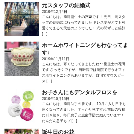
元スタッフの結婚式
2019年12月4日
こんにちは。歯科衛生士の宮﨑です！ 先日、元スタ
ッフの結婚式に行ってきました️ ドレス姿がとても可
愛くてまるで天使のようでした！ 式の間ずっと笑顔
[…]
ホームホワイトニングも行なってま
す♩
2019年11月11日
こんにちは、寒くなってきましたね〜️ 衛生士の花田
です さっそくですが、当医院では病院で行うオフィ
スホワイトニングもありますが、自宅でマウスピー
ス […]
お子さんにもデンタルフロスを
2019年10月15日
こんにちは、歯科助手の勝です。 10月に入り日中も
寒くなってきました、すっかり秋ですね 前回の投稿
に引き続き、毎日息子と虫歯予防に励んでいます！
だんだん息子もブ […]
誕生日のお花