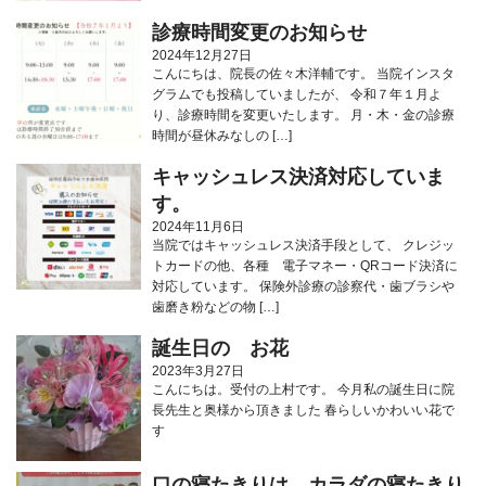
診療時間変更のお知らせ
2024年12月27日
こんにちは、院長の佐々木洋輔です。 当院インスタ
グラムでも投稿していましたが、 令和７年１月よ
り、診療時間を変更いたします。 月・木・金の診療
時間が昼休みなしの […]
キャッシュレス決済対応していま
す。
2024年11月6日
当院ではキャッシュレス決済手段として、 クレジッ
トカードの他、各種 電子マネー・QRコード決済に
対応しています。 保険外診療の診察代・歯ブラシや
歯磨き粉などの物 […]
誕生日の お花
2023年3月27日
こんにちは。受付の上村です。 今月私の誕生日に院
長先生と奥様から頂きました 春らしいかわいい花で
す
口の寝たきりは カラダの寝たきり