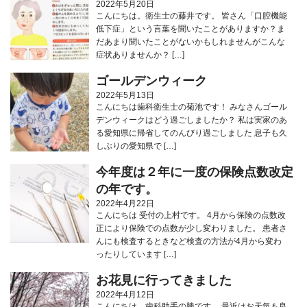
2022年5月20日
こんにちは。衛生士の藤井です。 皆さん「口腔機能
低下症」という言葉を聞いたことがありますか？ま
だあまり聞いたことがないかもしれませんがこんな
症状ありませんか？ […]
ゴールデンウィーク
2022年5月13日
こんにちは歯科衛生士の菊池です！ みなさんゴール
デンウィークはどう過ごしましたか？ 私は実家のあ
る愛知県に帰省してのんびり過ごしました 息子も久
しぶりの愛知県で […]
今年度は２年に一度の保険点数改定
の年です。
2022年4月22日
こんにちは 受付の上村です。 4月から保険の点数改
正により保険での点数が少し変わりました。 患者さ
んにも検査するときなど検査の方法が4月から変わ
ったりしています […]
お花見に行ってきました
2022年4月12日
こんにちは、歯科助手の勝です。 最近はお天気も良