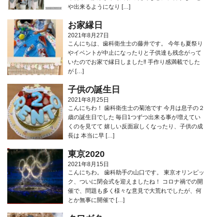
や出来るようになり […]
お家縁日
2021年8月27日
こんにちは、歯科衛生士の藤井です。 今年も夏祭り
やイベントが中止になったりと子供達も残念がって
いたのでお家で縁日しました‼︎ 手作り感満載でした
が […]
子供の誕生日
2021年8月25日
こんにちわ！ 歯科衛生士の菊池です 今月は息子の２
歳の誕生日でした 毎日1つずつ出来る事が増えてい
くのを見てて 嬉しい反面寂しくなったり、子供の成
長は 本当に早 […]
東京2020
2021年8月15日
こんにちわ。 歯科助手の山口です。 東京オリンピッ
ク、ついに閉会式を迎えましたね！ コロナ禍での開
催で、問題も多く様々な意見で大荒れでしたが、何
とか無事に開催で […]