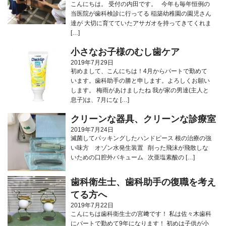
こんにちは。 受付の内田です。 今年も毎年恒例の
当医院が歯科検診に行ってる 稲築幼稚園の園児さん
達が 大切に育てていたアサガオを持ってきてくれま
[…]
小さなお子様のむし歯ケア
2019年7月29日
初めまして、こんにちは！4月からパートで勤めて
います。歯科助手の勝と申します。よろしくお願い
します。 梅雨があけましたね 我が家の男達(主人と
息子)は、7月にな […]
クリーンな器具、クリーンな診療室
2019年7月24日
滅菌してパッキングしたハンドピース 根の治療の強
い味方 オゾン水発生装置 削った飛沫が飛散しな
いための口腔外バキューム 次亜塩素酸の […]
歯科衛生士、歯科助手の復職を考え
てる方へ
2019年7月22日
こんにちは歯科衛生士の宮﨑です！ 私は佐々木歯科
にパートで勤めて9年になります！ 初めは子供が小