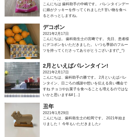
こんにちは 歯科助手の中嶋です。 バレンタインデー
に娘がクッキーを作ってくれました‼️ 甘い物を食べ
るとホっとしますね。
デコポン
2021年2月17日
こんにちは。 歯科衛生士の宮﨑です。 先日、患者様
にデコポンをいただきました。 いつも季節のフルー
ツを持ってくださってありがとうございます(^_^)
2月といえばバレンタイン!
2021年2月17日
こんにちは、歯科助手の勝です。 2月といえばバレ
ンタイン、日ごろの感謝や想いを伝える良い機会で
すね チョコやお菓子を食べることも増えるのではな
いかと思います&# […]
丑年
2021年1月29日
こんにちは、歯科衛生士の松岡です。 2021年始ま
りました！ 今年もいただきました♪