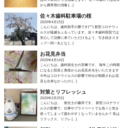
から携帯用の消毒 […]
佐々木歯科駐車場の桜
2020年4月15日
こんにちは、歯科助手の勝です(^^) 新型コロナウィ
ルスが猛威をふるっています。佐々木歯科医院では
安心して治療に来ていただけるよう、引き続きスタ
ッフ一同一丸とな […]
お花見弁当
2020年4月14日
こんにちは。歯科衛生士の宮﨑です。 毎年この時期
になると院長と奥様からお花見弁当をいただきます
今年はコロナウイルスの影響で外出が制限されお花
見も出来なかったの […]
対策とリフレッシュ
2020年3月25日
こんにちは。 衛生士の藤井です。 新型コロナウイ
ルスの影響で、仕事やプライベートでも色々と気を
使ってしまって疲れやすくなっていませんか？ 私は
リラックス、リフレ […]