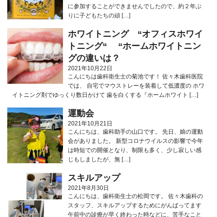
に参加することができませんでしたので、約２年ぶ
りに子どもたちの頑 […]
ホワイトニング “オフィスホワイ
トニング“ “ホームホワイトニン
グの違いは？
2021年10月22日
こんにちは歯科衛生士の菊池です！ 佐々木歯科医院
では、 自宅でマウストレーを装着して低濃度の ホワ
イトニング剤でゆっくり数日かけて 歯を白くする『ホームホワイト […]
運動会
2021年10月21日
こんにちは、歯科助手の山口です。 先日、娘の運動
会がありました。 新型コロナウイルスの影響で今年
は時短での開催となり、制限も多く、少し寂しい感
じもしましたが、無 […]
スキルアップ
2021年8月30日
こんにちは、歯科衛生士の松岡です。 佐々木歯科の
スタッフ、スキルアップするためにがんばってます
午前中の診療が早く終わった時などに、苦手なこと