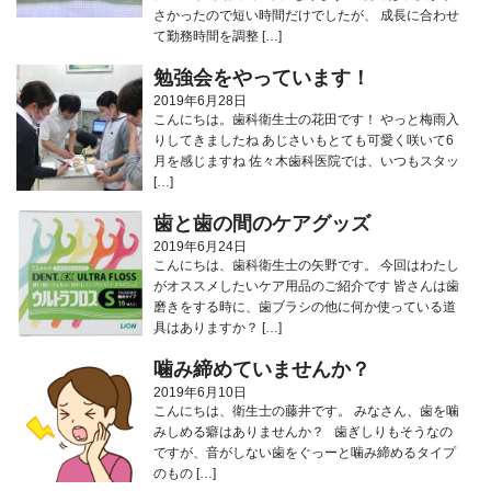
さかったので短い時間だけでしたが、 成長に合わせ
て勤務時間を調整 […]
勉強会をやっています！
2019年6月28日
こんにちは。歯科衛生士の花田です！ やっと梅雨入
りしてきましたね️ あじさいもとても可愛く咲いて6
月を感じますね 佐々木歯科医院では、いつもスタッ
[…]
歯と歯の間のケアグッズ
2019年6月24日
こんにちは、歯科衛生士の矢野です。 今回はわたし
がオススメしたいケア用品のご紹介です 皆さんは歯
磨きをする時に、歯ブラシの他に何か使っている道
具はありますか？ […]
噛み締めていませんか？
2019年6月10日
こんにちは、衛生士の藤井です。 みなさん、歯を噛
みしめる癖はありませんか？ 歯ぎしりもそうなの
ですが、音がしない歯をぐっーと噛み締めるタイプ
のもの […]