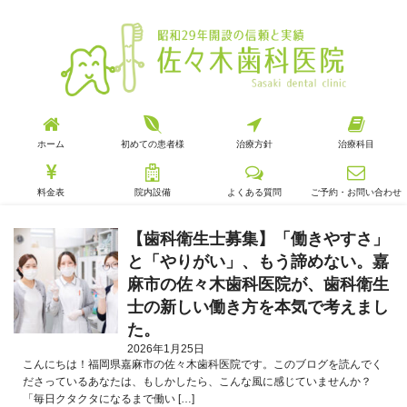
ホーム
初めての患者様
治療方針
治療科目
料金表
院内設備
よくある質問
ご予約・お問い合わせ
【歯科衛生士募集】「働きやすさ」
と「やりがい」、もう諦めない。嘉
麻市の佐々木歯科医院が、歯科衛生
士の新しい働き方を本気で考えまし
た。
2026年1月25日
こんにちは！福岡県嘉麻市の佐々木歯科医院です。このブログを読んでく
ださっているあなたは、もしかしたら、こんな風に感じていませんか？
「毎日クタクタになるまで働い […]