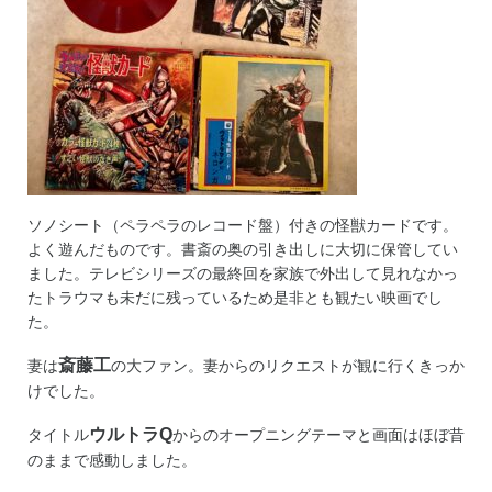
ソノシート（ペラペラのレコード盤）付きの怪獣カードです。
よく遊んだものです。書斎の奥の引き出しに大切に保管してい
ました。テレビシリーズの最終回を家族で外出して見れなかっ
たトラウマも未だに残っているため是非とも観たい映画でし
た。
斎藤工
妻は
の大ファン。妻からのリクエストが観に行くきっか
けでした。
ウルトラQ
タイトル
からのオープニングテーマと画面はほぼ昔
のままで感動しました。