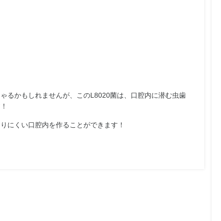
しゃるかもしれませんが、
このL8020菌は、
口腔内に潜む虫歯
す！
なりにくい口腔内を作ることができます！