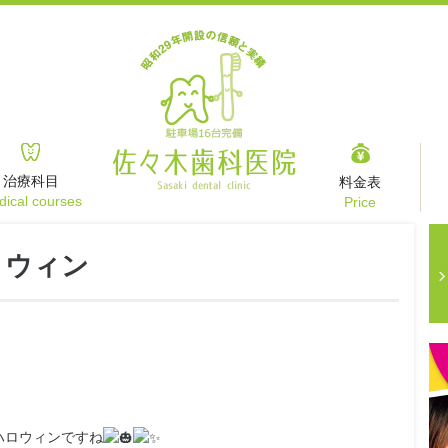
治療科目
料金表
ical courses
Price
ロウィン
ハロウィンで
すね